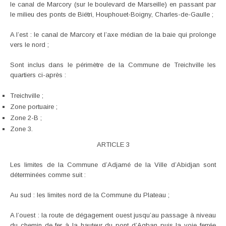
le canal de Marcory (sur le boulevard de Marseille) en passant par
le milieu des ponts de Biétri, Houphouet-Boigny, Charles-de-Gaulle ;
A l’est : le canal de Marcory et l’axe médian de la baie qui prolonge
vers le nord ;
Sont inclus dans le périmètre de la Commune de Treichville les
quartiers ci-après :
Treichville ;
Zone portuaire ;
Zone 2-B ;
Zone 3.
ARTICLE 3
Les limites de la Commune d’Adjamé de la Ville d’Abidjan sont
déterminées comme suit :
Au sud : les limites nord de la Commune du Plateau ;
A l’ouest : la route de dégagement ouest jusqu’au passage à niveau
du chemin de fer à la hauteur du pont d’Agban puis la voie ferrée