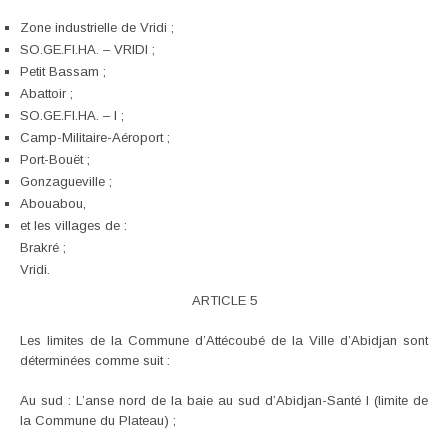
Zone industrielle de Vridi ;
SO.GE.FI.HA. – VRIDI ;
Petit Bassam ;
Abattoir ;
SO.GE.FI.HA. – I ;
Camp-Militaire-Aéroport ;
Port-Bouët ;
Gonzagueville ;
Abouabou,
et les villages de :
Brakré ;
Vridi.
ARTICLE 5
Les limites de la Commune d’Attécoubé de la Ville d’Abidjan sont
déterminées comme suit :
Au sud : L’anse nord de la baie au sud d’Abidjan-Santé I (limite de
la Commune du Plateau) ;