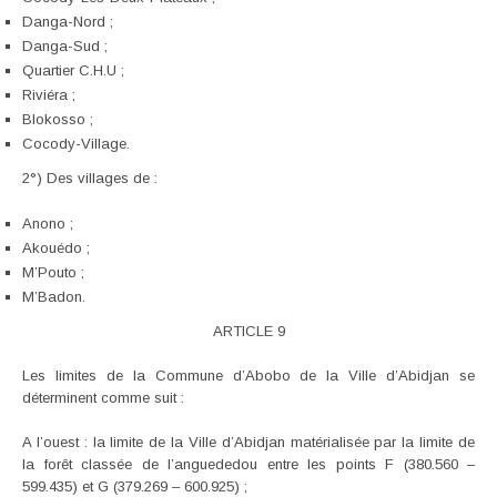
Danga-Nord ;
Danga-Sud ;
Quartier C.H.U ;
Riviéra ;
Blokosso ;
Cocody-Village.
2°) Des villages de :
Anono ;
Akouédo ;
M’Pouto ;
M’Badon.
ARTICLE 9
Les limites de la Commune d’Abobo de la Ville d’Abidjan se
déterminent comme suit :
A l’ouest : la limite de la Ville d’Abidjan matérialisée par la limite de
la forêt classée de l’anguededou entre les points F (380.560 –
599.435) et G (379.269 – 600.925) ;