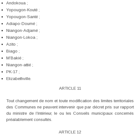
Andokoua ;
Yopougon-Kouté ;
Yopougon-Santé ;
Adiapo-Doumé ;
Niangon-Adjamé ;
Niangon-Lokoa ;
Azito ;
Biago ;
M’Bakié ;
Niangon-attié ;
PK-17 ;
Elizabethville.
ARTICLE 11
Tout changement de nom et toute modification des limites territoriales
des Communes ne peuvent intervenir que par décret pris sur rapport
du ministre de l’Intérieur, le ou les Conseils municipaux concernés
préalablement consultés.
ARTICLE 12