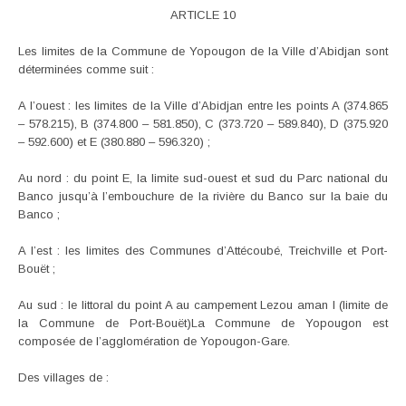
ARTICLE 10
Les limites de la Commune de Yopougon de la Ville d’Abidjan sont
déterminées comme suit :
A l’ouest : les limites de la Ville d’Abidjan entre les points A (374.865
– 578.215), B (374.800 – 581.850), C (373.720 – 589.840), D (375.920
– 592.600) et E (380.880 – 596.320) ;
Au nord : du point E, la limite sud-ouest et sud du Parc national du
Banco jusqu’à l’embouchure de la rivière du Banco sur la baie du
Banco ;
A l’est : les limites des Communes d’Attécoubé, Treichville et Port-
Bouët ;
Au sud : le littoral du point A au campement Lezou aman I (limite de
la Commune de Port-Bouët)La Commune de Yopougon est
composée de l’agglomération de Yopougon-Gare.
Des villages de :