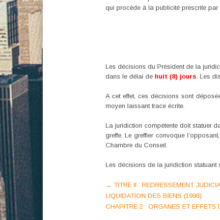
qui procède à la publicité prescrite par 
Les décisions du Président de la juridic
dans le délai de
huit (8) jours
. Les di
A cet effet, ces décisions sont déposée
moyen laissant trace écrite.
La juridiction compétente doit statuer 
greffe. Le greffier convoque l’opposan
Chambre du Conseil.
Les décisions de la juridiction statuant
Post
←
TITRE II : REDRESSEMENT JUDICI
LIQUIDATION DES BIENS (1998)
navigation
CHAPITRE 2 : ORGANES ET EFFETS 