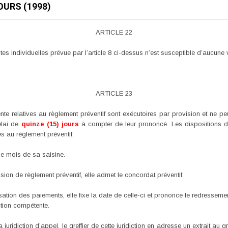
OURS (1998)
ARTICLE 22
s individuelles prévue par l’article 8 ci-dessus n’est susceptible d’aucune 
ARTICLE 23
nte relatives au règlement préventif sont exécutoires par provision et ne p
délai de
quinze (15) jours
à compter de leur prononcé. Les dispositions de 
s au règlement préventif.
 le mois de sa saisine.
ision de règlement préventif, elle admet le concordat préventif.
ssation des paiements, elle fixe la date de celle-ci et prononce le redressemen
ction compétente.
juridiction d’appel, le greffier de cette juridiction en adresse un extrait au gr