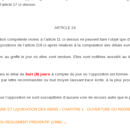
l’article 17 ci-dessus.
ARTICLE 24
tion compétente visées à l’article 11 ci-dessus ne peuvent faire l’objet que d’
spositions de l’article 218 ci-après relatives à la computation des délais son
s au greffe le jour où elles sont rendues. Elles sont notifiées aussitôt au
dans le délai de
huit (8) jours
à compter du jour où l’opposition est formée. 
t, par lettre recommandée ou tout moyen laissant trace écrite, à la plus pr
 sur l’opposition ne sont susceptibles d’aucune voie de recours autre que le
AIRE ET LIQUIDATION DES BIENS / CHAPITRE 1 : OUVERTURE DU REDR
DU REGLEMENT PREVENTIF (1998)
→