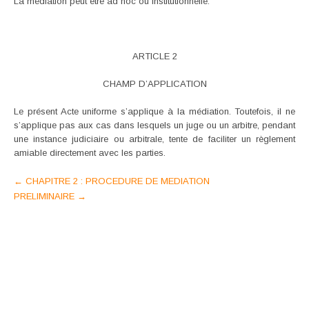
La médiation peut être ad hoc ou institutionnelle.
ARTICLE 2
CHAMP D’APPLICATION
Le présent Acte uniforme s’applique à la médiation. Toutefois, il ne
s’applique pas aux cas dans lesquels un juge ou un arbitre, pendant
une instance judiciaire ou arbitrale, tente de faciliter un règlement
amiable directement avec les parties.
Post
←
CHAPITRE 2 : PROCEDURE DE MEDIATION
PRELIMINAIRE
→
navigation