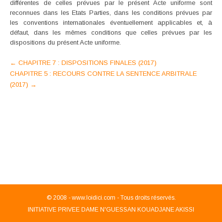
différentes de celles prévues par le présent Acte uniforme sont
reconnues dans les Etats Parties, dans les conditions prévues par
les conventions internationales éventuellement applicables et, à
défaut, dans les mêmes conditions que celles prévues par les
dispositions du présent Acte uniforme.
Post
←
CHAPITRE 7 : DISPOSITIONS FINALES (2017)
CHAPITRE 5 : RECOURS CONTRE LA SENTENCE ARBITRALE
navigation
(2017)
→
© 2008 -
www.loidici.com - Tous droits réservés.
INITIATIVE PRIVEE DAME N'GUESSAN KOUADJANE AKISSI