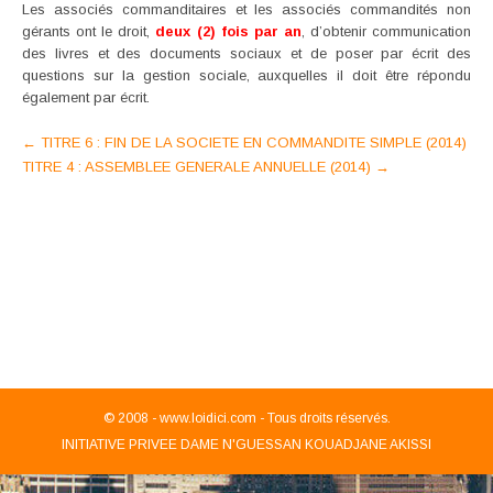
Les associés commanditaires et les associés commandités non
gérants ont le droit,
deux (2) fois par an
, d’obtenir communication
des livres et des documents sociaux et de poser par écrit des
questions sur la gestion sociale, auxquelles il doit être répondu
également par écrit.
Post
←
TITRE 6 : FIN DE LA SOCIETE EN COMMANDITE SIMPLE (2014)
TITRE 4 : ASSEMBLEE GENERALE ANNUELLE (2014)
→
navigation
© 2008 -
www.loidici.com - Tous droits réservés.
INITIATIVE PRIVEE DAME N'GUESSAN KOUADJANE AKISSI