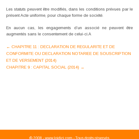
Les statuts peuvent être modifiés, dans les conditions prévues par le
présent Acte uniforme, pour chaque forme de société.
En aucun cas, les engagements d’un associé ne peuvent être
augmentés sans le consentement de celui-ci.A
Post
←
CHAPITRE 11 : DECLARATION DE REGULARITE ET DE
CONFORMITE OU DECLARATION NOTARIEE DE SOUSCRIPTION
navigation
ET DE VERSEMENT (2014)
CHAPITRE 9 : CAPITAL SOCIAL (2014)
→
© 2008 -
www.loidici.com - Tous droits réservés.