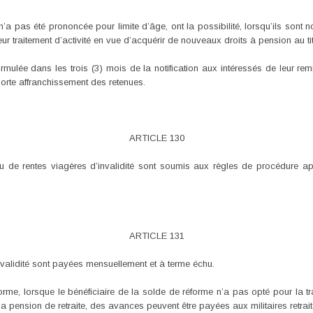
e n’a pas été prononcée pour limite d’âge, ont la possibilité, lorsqu’ils son
r traitement d’activité en vue d’acquérir de nouveaux droits à pension au tit
rmulée dans les trois (3) mois de la notification aux intéressés de leur rem
orte affranchissement des retenues.
ARTICLE 130
 de rentes viagères d’invalidité sont soumis aux règles de procédure ap
ARTICLE 131
invalidité sont payées mensuellement et à terme échu.
orme, lorsque le bénéficiaire de la solde de réforme n’a pas opté pour la 
e la pension de retraite, des avances peuvent être payées aux militaires retra