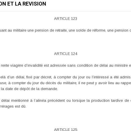
ON ET LA REVISION
ARTICLE 123
buant au militaire une pension de retraite, une solde de réforme, une pension d
ARTICLE 124
ente viagère d’invalidité est adressée sans condition de délai au ministre 
elà d’un délai, fixé par décret, à compter du jour ou l’intéressé a été admis à
use, à compter du jour du décès du militaire, il ne peut y avoir lieu au rapp
 à la date de dépôt de la demande.
délai mentionné à l’alinéa précédent ou lorsque la production tardive de ce
rrérages est dû.
ARTICLE 125