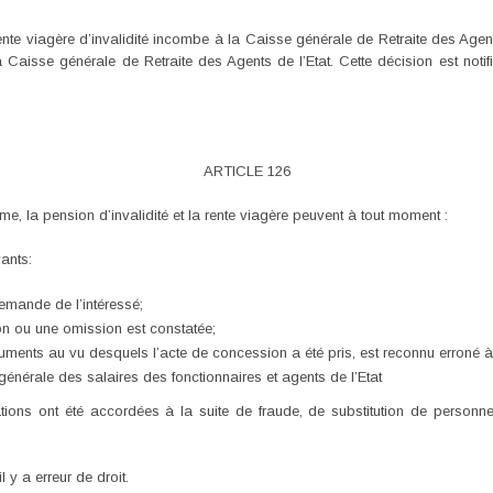
ente viagère d’invalidité incombe à la Caisse générale de Retraite des Agent
a Caisse générale de Retraite des Agents de l’Etat. Cette décision est noti
ARTICLE 126
rme, la pension d’invalidité et la rente viagère peuvent à tout moment :
ants:
 demande de l’intéressé;
ion ou une omission est constatée;
ents au vu desquels l’acte de concession a été pris, est reconnu erroné à l’u
 générale des salaires des fonctionnaires et agents de l’Etat
tions ont été accordées à la suite de fraude, de substitution de personne,
 y a erreur de droit.