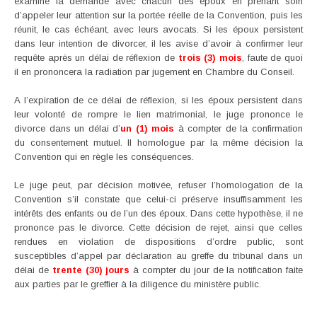
examine la demande avec chacun des époux en prenant soin
d’appeler leur attention sur la portée réelle de la Convention, puis les
réunit, le cas échéant, avec leurs avocats. Si les époux persistent
dans leur intention de divorcer, il les avise d’avoir à confirmer leur
requête après un délai de réflexion de
trois (3) mois
, faute de quoi
il en prononcera la radiation par jugement en Chambre du Conseil.
A l’expiration de ce délai de réflexion, si les époux persistent dans
leur volonté de rompre le lien matrimonial, le juge prononce le
divorce dans un délai d’
un (1) mois
à compter de la confirmation
du consentement mutuel. Il homologue par la même décision la
Convention qui en règle les conséquences.
Le juge peut, par décision motivée, refuser l’homologation de la
Convention s’il constate que celui-ci préserve insuffisamment les
intérêts des enfants ou de l’un des époux. Dans cette hypothèse, il ne
prononce pas le divorce. Cette décision de rejet, ainsi que celles
rendues en violation de dispositions d’ordre public, sont
susceptibles d’appel par déclaration au greffe du tribunal dans un
délai de
trente (30) jours
à compter du jour de la notification faite
aux parties par le greffier à la diligence du ministère public.