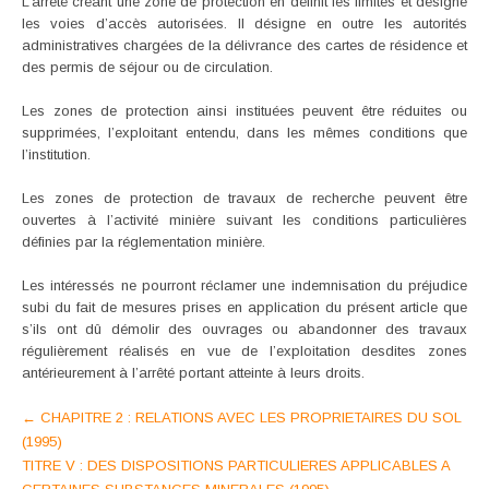
L’arrêté créant une zone de protection en définit les limites et désigne
les voies d’accès autorisées. Il désigne en outre les autorités
administratives chargées de la délivrance des cartes de résidence et
des permis de séjour ou de circulation.
Les zones de protection ainsi instituées peuvent être réduites ou
supprimées, l’exploitant entendu, dans les mêmes conditions que
l’institution.
Les zones de protection de travaux de recherche peuvent être
ouvertes à l’activité minière suivant les conditions particulières
définies par la réglementation minière.
Les intéressés ne pourront réclamer une indemnisation du préjudice
subi du fait de mesures prises en application du présent article que
s’ils ont dû démolir des ouvrages ou abandonner des travaux
régulièrement réalisés en vue de l’exploitation desdites zones
antérieurement à l’arrêté portant atteinte à leurs droits.
Post
←
CHAPITRE 2 : RELATIONS AVEC LES PROPRIETAIRES DU SOL
(1995)
navigation
TITRE V : DES DISPOSITIONS PARTICULIERES APPLICABLES A