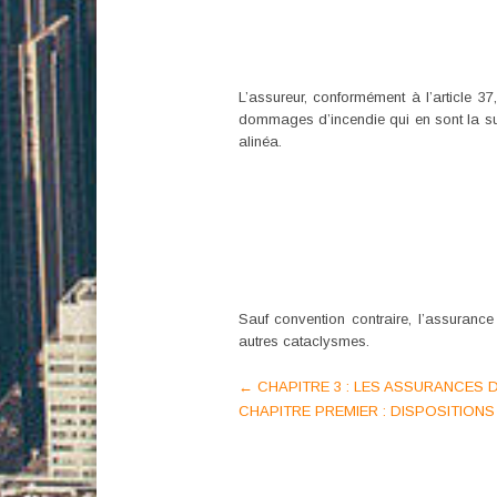
L’assureur, conformément à l’article 3
dommages d’incendie qui en sont la suit
alinéa.
Sauf convention contraire, l’assuranc
autres cataclysmes.
Post
←
CHAPITRE 3 : LES ASSURANCES 
CHAPITRE PREMIER : DISPOSITION
navigation