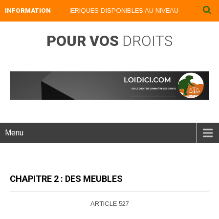
INFORMATION
NOS LIVRES NUMERIQUES DISPONIBLES AU NIVEAU DU MENU ...NO
POUR VOS
DROITS
Menu
CHAPITRE 2 : DES MEUBLES
ARTICLE 527